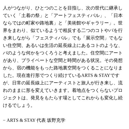
人がつながり、ひとつのことを目指し、次の世代に継承し
ていく「土着の祭」と「アートフェスティバル」、「日本
ならではの町家や路地裏」と「美術館やギャラリー」。世
界をまわり、似ているようで相反する二つのコトやバを行
き来しながら「フェスティバル」でも「展示空間」でもな
い住空間、あるいは生活の延長線上にあるコトのような、
バのような何かをつくろうと考えました。住空間にアート
があり、プライベートな空間と時間がある状況。その発想
から、宿の機能をもった路地裏空間をつくることになりま
した。現在進行形でつくり続けているARTS & STAYです
が、日常の延長線上にアーティストと旅人が行き来し、流
れのままに形を変えていきます。着地点をつくらないプロ
ジェクトは、発見をもたらす場としてこれからも変化し続
けるでしょう。
− ARTS & STAY 代表 坂野充学