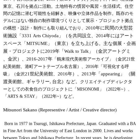
東京、石川を拠点に活動。
土地特有の慣習や風習・生活様式、住空
間の記憶に潜む可能性を紐解き、映像や立体作品を制作。既存のモ
デルにはない独自の制作環境づくりとして展示・プロジェクト拠点
2010年に民間の大型芸
の構想・設計・制作にも取り組んでおり、
術施設「3331 Arts Chiyoda」（を共同設立、2014年にはアート
スペース「MITSUME」（東京）を立ち上げる。主な個展・企画
展・プロジェクトに2019年「Walk to Talk」（金沢アートグミ
、金沢）、2016-2017年
「鶴来現代美術祭アーカイブ」（金沢21世
紀美術館、港町アートテーブル名古屋）、2016年「可視化する呼
21
世紀美術館、
2016
年）、
2013年「appearing」 （關
吸」（金沢
渡美術館、ギャラリー, 台北）など。
クリエイティブディレクタ
ーとしての衣食住のプロジェクトに「MISONOMI」（2022年~）、
「ARTS & STAY」（2022年~）など。
Mitsunori Sakano (Representive / Artist / Creative director)
Born in 1977 in Tsurugi, Ishikawa Prefecture, Japan. Graduated with a BA
in Fine Art from the University of East London in 2000. Lives and works
between Tokyo and Ishikawa Prefecture. In recent years, he is developing