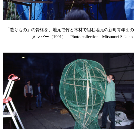
「造りもの」の骨格を、地元で竹と木材で組む地元の新町青年団の
メンバー（1991） Photo collection: Mitsunori Sakano