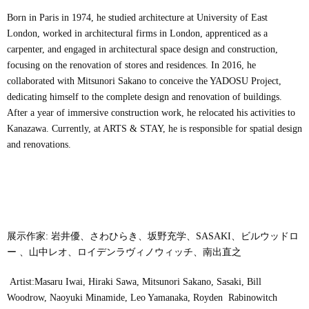
Born in Paris in 1974, he studied architecture at University of East
London, worked in architectural firms in London, apprenticed as a
carpenter, and engaged in architectural space design and construction,
focusing on the renovation of stores and residences. In 2016, he
collaborated with Mitsunori Sakano to conceive the YADOSU Project,
dedicating himself to the complete design and renovation of buildings.
After a year of immersive construction work, he relocated his activities to
Kanazawa. Currently, at ARTS & STAY, he is responsible for spatial design
and renovations.
展示作家: 岩井優、さわひらき、坂野充学、SASAKI、ビルウッドロ
ー 、山中レオ、ロイデンラヴィノウィッチ、南出直之
Artist:Masaru Iwai, Hiraki Sawa, Mitsunori Sakano, Sasaki, Bill
Woodrow, Naoyuki Minamide, Leo Yamanaka, Royden Rabinowitch