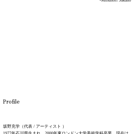
-Mitsunori Sakano
Profile
坂野充学（代表 / アーティスト ）
1977年石川県生まれ。2000年東ロンドン大学美術学科卒業。現在は