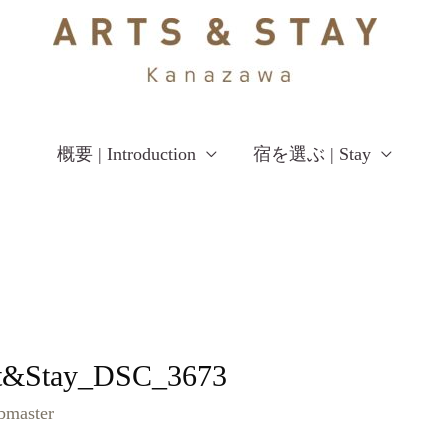
概要 | Introduction
宿を選ぶ | Stay
t&Stay_DSC_3673
bmaster